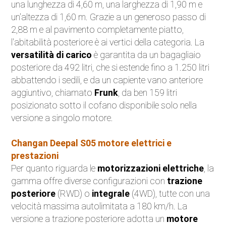
una lunghezza di 4,60 m, una larghezza di 1,90 m e
Eventi
un'altezza di 1,60 m. Grazie a un generoso passo di
2,88 m e al pavimento completamente piatto,
Auto d'Epoca
l'abitabilità posteriore è ai vertici della categoria. La
versatilità di carico
è garantita da un bagagliaio
Sicurezza Stradale
posteriore da 492 litri, che si estende fino a 1.250 litri
abbattendo i sedili, e da un capiente vano anteriore
Accessori
aggiuntivo, chiamato
Frunk
, da ben 159 litri
posizionato sotto il cofano disponibile solo nella
versione a singolo motore.
Changan Deepal S05 motore elettrici e
prestazioni
Per quanto riguarda le
motorizzazioni elettriche
, la
gamma offre diverse configurazioni con
trazione
posteriore
(RWD) o
integrale
(4WD), tutte con una
velocità massima autolimitata a 180 km/h. La
versione a trazione posteriore adotta un
motore