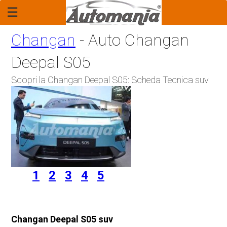
☰
Home Page
Changan
- Auto Changan
Report
Deepal S05
Rubrica: "Il Legale"
Scopri la Changan Deepal S05: Scheda Tecnica suv
Economia
Mercato
Tecnologia
Anteprime
1
2
3
4
5
Novità
Anticipazioni
Changan Deepal S05 suv