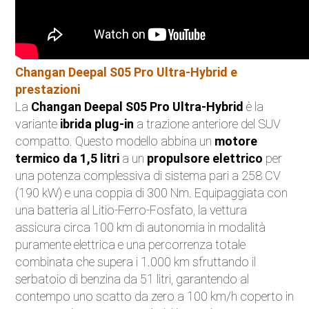
Changan Deepal S05 Pro Ultra-Hybrid e
prestazioni
La
Changan Deepal S05 Pro Ultra-Hybrid
è la
variante
ibrida plug-in
a trazione anteriore del SUV
compatto. Questo modello abbina un
motore
termico da 1,5 litri
a un
propulsore elettrico
per
una potenza complessiva di sistema pari a 258 CV
(190 kW) e una coppia di 300 Nm. Equipaggiata con
una batteria al Litio-Ferro-Fosfato, la vettura
assicura circa 100 km di autonomia in modalità
puramente elettrica e una percorrenza totale
combinata che supera i 1.000 km sfruttando il
serbatoio di benzina da 51 litri, garantendo al
contempo uno scatto da zero a 100 km/h coperto in