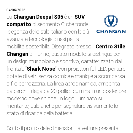
Auto Elettriche
04/06/2026
La
Changan Deepal S05
è un
SUV
Ecologia
compatto
di segmento C che fonde
l'eleganza dello stile italiano con le più
Saloni dell'auto
avanzate tecnologie cinesi per la
mobilità sostenibile. Disegnato presso il
Centro Stile
Curiosità
Changan
di Torino, questo modello si distingue per
un design muscoloso e sportivo, caratterizzato dal
Competizioni
frontale “
Shark Nose
” con proiettori full LED, portiere
dotate di vetri senza cornice e maniglie a scomparsa
Moto
a filo carrozzeria. La linea aerodinamica, arricchita
da cerchi in lega da 20 pollici, culmina in un posteriore
Trasporti e strade
moderno dove spicca un logo illuminato sul
montante, utile anche per segnalare visivamente lo
Attualità
stato di ricarica della batteria.
Videogiochi
Sotto il profilo delle dimensioni, la vettura presenta