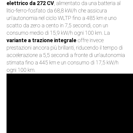
elettrico da 272 CV
, alimentato da una batteria al
litio-ferro-fosfato da 68,8 kW/h che assicura
un'autonomia nel ciclo WLTP fino a 485 km e uno
scatto da zero a cento in 7,5 secondi, con un
consumo medio di 15,9 kW/h ogni 100 km. La
variante a trazione integrale
offre invece
prestazioni ancora più brillanti, riducendo il tempo di
accelerazione a 5,5 secondi a fronte di un'autonomia
stimata fino a 445 km e un consumo di 17,5 kW/h
ogni 100 km.