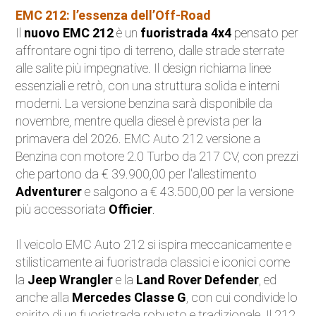
EMC 212: l’essenza dell’Off-Road
Eventi
Il
nuovo EMC 212
è un
fuoristrada 4x4
pensato per
affrontare ogni tipo di terreno, dalle strade sterrate
Auto d'Epoca
alle salite più impegnative. Il design richiama linee
essenziali e retrò, con una struttura solida e interni
Sicurezza Stradale
moderni. La versione benzina sarà disponibile da
novembre, mentre quella diesel è prevista per la
Accessori
primavera del 2026. EMC Auto 212 versione a
Benzina con motore 2.0 Turbo da 217 CV, con prezzi
che partono da € 39.900,00 per l'allestimento
Adventurer
e salgono a € 43.500,00 per la versione
più accessoriata
Officier
.
Il veicolo EMC Auto 212 si ispira meccanicamente e
stilisticamente ai fuoristrada classici e iconici come
la
Jeep Wrangler
e la
Land Rover Defender
, ed
anche alla
Mercedes Classe G
, con cui condivide lo
spirito di un fuoristrada robusto e tradizionale. Il 212