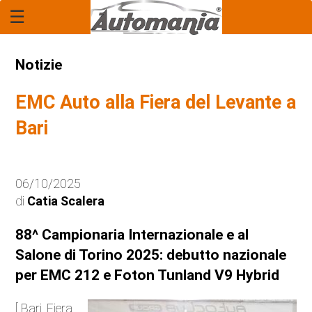
☰
Home Page
Report
Notizie
Rubrica: "Il Legale"
EMC Auto alla Fiera del Levante a
Economia
Bari
Mercato
06/10/2025
Tecnologia
di
Catia Scalera
Anteprime
88^ Campionaria Internazionale e al
Salone di Torino 2025: debutto nazionale
Novità
per EMC 212 e Foton Tunland V9 Hybrid
Anticipazioni
[ Bari, Fiera