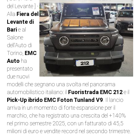
del Levante ] -
Auto Elettriche
Alla
Fiera del
Levante di
Ecologia
Bari
e al
Salone
Saloni dell'auto
dell'Auto di
Torino,
EMC
Curiosità
Auto
ha
presentato
Competizioni
due nuovi
modelli che segnano una svolta nel panorama
Moto
automobilistico italiano: il
Fuoristrada EMC 212
e il
Pick-Up ibrido EMC Foton Tunland V9
. Il lancio
Trasporti e strade
arriva in un momento di forte espansione per il
marchio, che ha registrato una crescita del +140%
Attualità
nel primo semestre 2025, con un fatturato di 45,5
milioni di euro e vendite record nel secondo trimestre.
Videogiochi