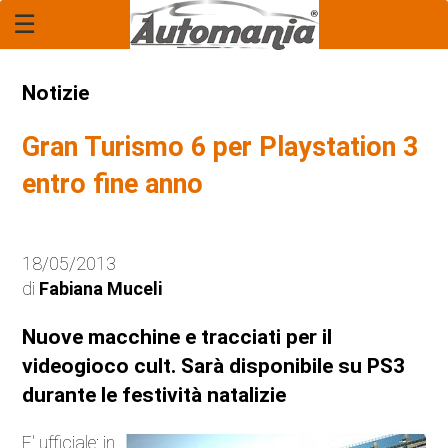
☰
Home Page
Report
Notizie
Rubrica: "Il Legale"
Gran Turismo 6 per Playstation 3
Economia
entro fine anno
Mercato
18/05/2013
Tecnologia
di
Fabiana Muceli
Anteprime
Nuove macchine e tracciati per il
videogioco cult. Sarà disponibile su PS3
Novità
durante le festività natalizie
Anticipazioni
E' ufficiale: in