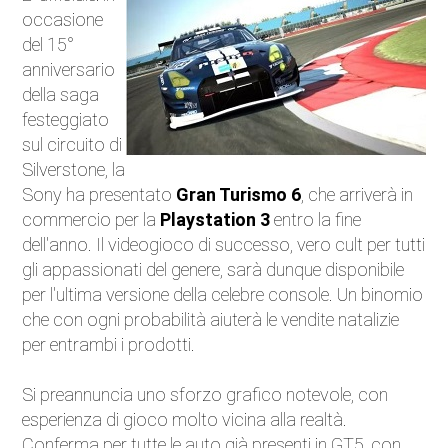
occasione
Auto Elettriche
del 15°
anniversario
Ecologia
della saga
festeggiato
Saloni dell'auto
sul circuito di
Silverstone, la
Curiosità
Sony ha presentato
Gran Turismo 6
, che arriverà in
commercio per la
Playstation 3
entro la fine
Competizioni
dell'anno. Il videogioco di successo, vero cult per tutti
gli appassionati del genere, sarà dunque disponibile
Moto
per l'ultima versione della celebre console. Un binomio
che con ogni probabilità aiuterà le vendite natalizie
Trasporti e strade
per entrambi i prodotti.
Attualità
Si preannuncia uno sforzo grafico notevole, con
esperienza di gioco molto vicina alla realtà.
Videogiochi
Conferma per tutte le auto già presenti in GT5, con