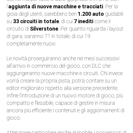
l'
aggiunta di nuove macchine e tracciati
. Per la
Eventi
gioia degli utenti, sarebbero ben
1.200 auto
guidabili
su
33 circuiti in totale
, di cui
7 inediti
come il
Auto d'Epoca
circuito di
Silverstone
. Per quanto riguarda i layout
di gara, saranno 71 in totale, di cui 19
Sicurezza Stradale
completamente nuovi.
Accessori
Le novità proseguiranno anche nei mesi successivi
all'arrivo in commercio del gioco, con DLC che
aggiungeranno nuove macchine e circuiti. Chi invece
vorrà creare la propria pista, potrà contare su un
editor migliorato rispetto alla versione precedente.
Infine l’introduzione di un nuovo motore di gioco, più
compatto e flessibile, capace di gestire in misura
ancora più efficiente i contenuti e gli aggiornamenti di
gioco.
Attenzione particolare anche al mobile: i possessori di