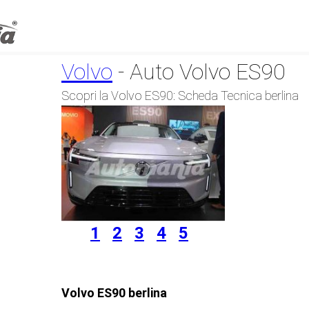
Volvo
- Auto Volvo ES90
Scopri la Volvo ES90: Scheda Tecnica berlina
1
2
3
4
5
Volvo ES90 berlina