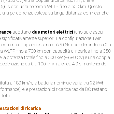
 (~333 CV) e una coppia di circa 480 Nm, che le
ca 6,6 s con un’autonomia WLTP fino a 650 km. Questo
a e alla percorrenza estesa su lunga distanza con ricariche
mance
adottano
due motori elettrici
(uno su ciascun
e significativamente superiori. La configurazione Twin
 con una coppia massima di 670 Nm, accelerando da 0 a
a WLTP fino a 700 km con capacità di ricarica fino a 350
 la potenza totale fino a 500 kW (~680 CV) e una coppia
 accelerazione da 0 a 100 km/h a circa 4,0 s mantenendo
.
mitata a 180 km/h, la batteria nominale varia tra 92 kWh
ormance), e le prestazioni di ricarica rapida DC restano
dotti.
stazioni di ricarica