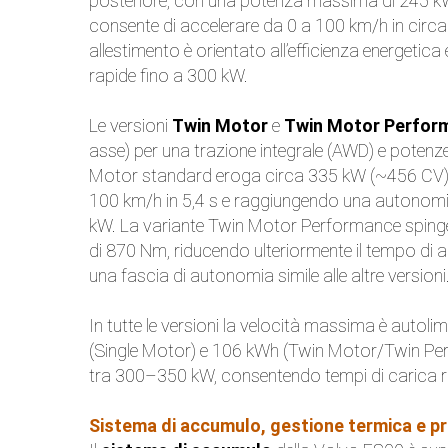
posteriore, con una potenza massima di 245 kW
consente di accelerare da 0 a 100 km/h in cir
allestimento è orientato all’efficienza energetic
rapide fino a 300 kW.
Le versioni
Twin Motor
e
Twin Motor Perfor
asse) per una trazione integrale (AWD) e potenz
Motor standard eroga circa 335 kW (~456 CV)
100 km/h in 5,4 s e raggiungendo una autonomi
kW. La variante Twin Motor Performance spinge
di 870 Nm, riducendo ulteriormente il tempo di
una fascia di autonomia simile alle altre versioni
In tutte le versioni la velocità massima è autoli
(Single Motor) e 106 kWh (Twin Motor/Twin Perf
tra 300–350 kW, consentendo tempi di carica ri
Sistema di accumulo, gestione termica e pre