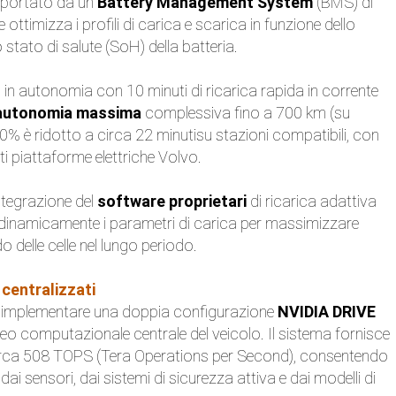
pportato da un
Battery Management System
(BMS) di
ttimizza i profili di carica e scarica in funzione dello
 stato di salute (SoH) della batteria.
 in autonomia con 10 minuti di ricarica rapida in corrente
autonomia massima
complessiva fino a 700 km (su
80% è ridotto a circa 22 minutisu stazioni compatibili, con
i piattaforme elettriche Volvo.
integrazione del
software proprietari
di ricarica adattiva
 dinamicamente i parametri di carica per massimizzare
o delle celle nel lungo periodo.
 centralizzati
a implementare una doppia configurazione
NVIDIA DRIVE
cleo computazionale centrale del veicolo. Il sistema fornisce
circa 508 TOPS (Tera Operations per Second), consentendo
dai sensori, dai sistemi di sicurezza attiva e dai modelli di