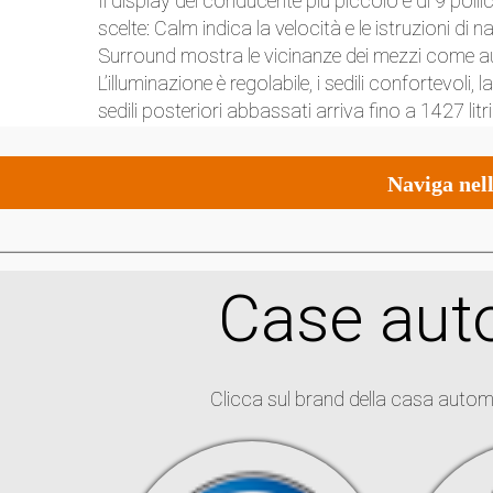
Il display del conducente più piccolo è di 9 pol
scelte: Calm indica la velocità e le istruzioni d
Surround mostra le vicinanze dei mezzi come au
L’illuminazione è regolabile, i sedili confortevoli,
sedili posteriori abbassati arriva fino a 1427 litri
Naviga nell
Case auto
Clicca sul brand della casa autom