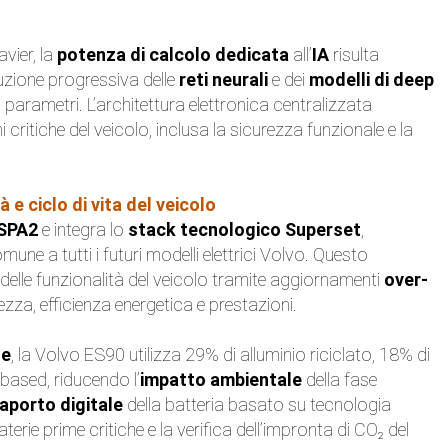
vier, la
potenza di calcolo dedicata
all’
IA
risulta
uzione progressiva delle
reti neurali
e dei
modelli di deep
parametri. L’architettura elettronica centralizzata
 critiche del veicolo, inclusa la sicurezza funzionale e la
 e ciclo di vita del veicolo
 SPA2
e integra lo
stack tecnologico Superset
,
e a tutti i futuri modelli elettrici Volvo. Questo
lle funzionalità del veicolo tramite aggiornamenti
over-
zza, efficienza energetica e prestazioni.
le
, la Volvo ES90 utilizza 29% di alluminio riciclato, 18% di
-based, riducendo l’
impatto ambientale
della fase
aporto digitale
della batteria basato su tecnologia
terie prime critiche e la verifica dell’impronta di CO₂ del