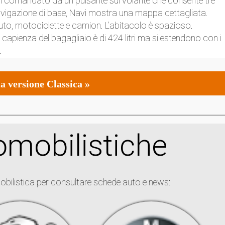
lici comandato da un pulsante sul volante che consente tre
i navigazione di base, Navi mostra una mappa dettagliata.
to, motociclette e camion. L’abitacolo è spazioso.
 la capienza del bagagliaio è di 424 litri ma si estendono con i
.
a versione Classica »
mobilistiche
obilistica per consultare schede auto e news: