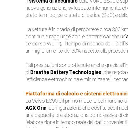
Il
sistema di accumulo
della Volvo ES90 è su
nuova generazione, sviluppato internamente, che o
stato termico, dello stato di carica (SoC) e dello
La vettura è in grado di percorrere circa 300 km
continua e raggiunge con le batterie cariche un’
percorso WLTP). Il tempo di ricarica dal 10 all’
un miglioramento del 30% rispetto alle precedent
Tali prestazioni sono ottenute anche grazie all’
di
Breathe Battery Technologies
, che regola
l’efficienza elettrochimica e minimizzare il degrad
Piattaforma di calcolo e sistemi elettronici
La Volvo ES90 è il primo modello del marchio 
AGX Orin
, configurazione che costituisce il nu
una capacità di elaborazione complessiva di 
l’elaborazione in tempo reale dei dati provenienti 