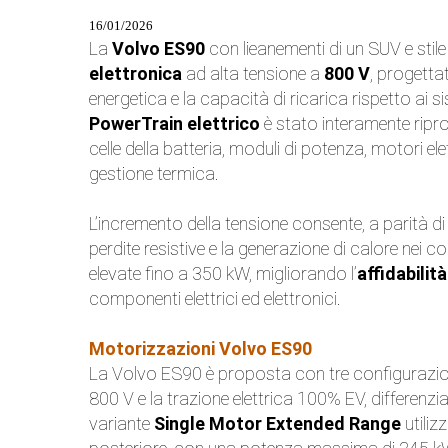
16/01/2026
La
Volvo ES90
con lieanementi di un SUV e sti
elettronica
ad alta tensione a
800 V
, progetta
energetica e la capacità di ricarica rispetto ai s
PowerTrain elettrico
è stato interamente ripro
celle della batteria, moduli di potenza, motori ele
gestione termica.
L’incremento della tensione consente, a parità d
perdite resistive e la generazione di calore nei 
elevate fino a 350 kW, migliorando l’
affidabilit
componenti elettrici ed elettronici.
Motorizzazioni Volvo ES90
La Volvo ES90 è proposta con tre configurazioni
800 V e la trazione elettrica 100% EV, differenz
variante
Single Motor Extended Range
utiliz