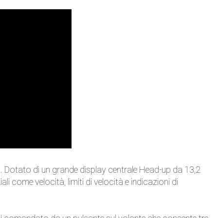
. Dotato di un grande display centrale Head-up da 13,2
ali come velocità, limiti di velocità e indicazioni di