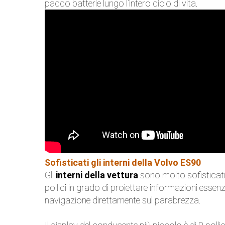
pacco batterie lungo l’intero ciclo di vita.
Sofisticati gli interni della Volvo ES90
Gli
interni della vettura
sono molto sofisticati
pollici in grado di proiettare informazioni essenzi
navigazione direttamente sul parabrezza.