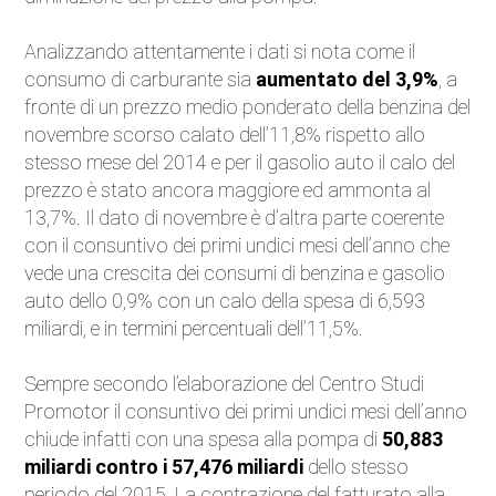
Eventi
Analizzando attentamente i dati si nota come il
consumo di carburante sia
aumentato del 3,9%
, a
Auto d'Epoca
fronte di un prezzo medio ponderato della benzina del
novembre scorso calato dell’11,8% rispetto allo
Sicurezza Stradale
stesso mese del 2014 e per il gasolio auto il calo del
prezzo è stato ancora maggiore ed ammonta al
Accessori
13,7%. Il dato di novembre è d’altra parte coerente
con il consuntivo dei primi undici mesi dell’anno che
vede una crescita dei consumi di benzina e gasolio
auto dello 0,9% con un calo della spesa di 6,593
miliardi, e in termini percentuali dell’11,5%.
Sempre secondo l’elaborazione del Centro Studi
Promotor il consuntivo dei primi undici mesi dell’anno
chiude infatti con una spesa alla pompa di
50,883
miliardi contro i 57,476 miliardi
dello stesso
periodo del 2015. La contrazione del fatturato alla