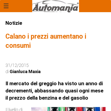
☰
Home Page
Report
Notizie
Rubrica: "Il Legale"
Calano i prezzi aumentano i
Economia
consumi
Mercato
31/12/2015
Tecnologia
di
Gianluca Maxia
Anteprime
Il mercato del greggio ha visto un anno di
decrementi, abbassando quasi ogni mese
Novità
il prezzo della benzina e del gasolio
Anticipazioni
Il livello di