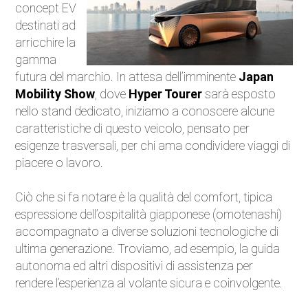
concept EV
Auto Elettriche
destinati ad
arricchire la
Ecologia
gamma
futura del marchio. In attesa dell’imminente
Japan
Saloni dell'auto
Mobility Show
, dove
Hyper Tourer
sarà esposto
nello stand dedicato, iniziamo a conoscere alcune
Curiosità
caratteristiche di questo veicolo, pensato per
esigenze trasversali, per chi ama condividere viaggi di
Competizioni
piacere o lavoro.
Moto
Ciò che si fa notare è la qualità del comfort, tipica
espressione dell’ospitalità giapponese (omotenashi)
Trasporti e strade
accompagnato a diverse soluzioni tecnologiche di
ultima generazione. Troviamo, ad esempio, la guida
Attualità
autonoma ed altri dispositivi di assistenza per
rendere l’esperienza al volante sicura e coinvolgente.
Videogiochi