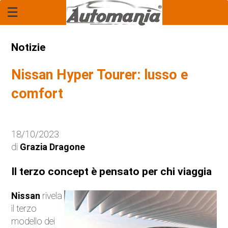
☰
Home Page
Report
Notizie
Rubrica: "Il Legale"
Nissan Hyper Tourer: lusso e
Economia
comfort
Mercato
18/10/2023
Tecnologia
di
Grazia Dragone
Anteprime
Il terzo concept è pensato per chi viaggia
Novità
Nissan
rivela
il terzo
Anticipazioni
modello dei