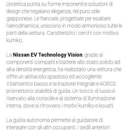
L’estetica punta su forme imponenti e soluzioni di
Eventi
design che regalano eleganza, nel puro stile
giapponese. Le fiancate, progettate per esaltare
Auto d'Epoca
l’aerodinamica, uniscono in modo armonioso tutte le
parti della vettura. Caratteristici i cerchi con motivo
Sicurezza Stradale
kumiko.
Accessori
La
Nissan EV Technology Vision
, grazie ai
componenti compatti e batterie allo stato solido ad
alta densità energetica, ha realizzato una vettura che
offre un abitacolo spazioso ed accogliente.
Il baricentro basso e la trazione integrale e-4ORCE
promettono stabilità di guida. Un tocco di lusso è
riservato alla consolle e al sistema di illuminazione
interna, dove si ritrovano i motivi kumiko e koushi.
La guida autonoma permette al guidatore di
interagire con gli altri occupanti. I sedili anteriori