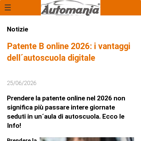
☰
Home Page
Report
Notizie
Rubrica: "Il Legale"
Patente B online 2026: i vantaggi
Economia
dell´autoscuola digitale
Mercato
25/06/2026
Tecnologia
Prendere la patente online nel 2026 non
Anteprime
significa più passare intere giornate
seduti in un´aula di autoscuola. Ecco le
Novità
Info!
Anticipazioni
Prendere la