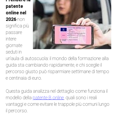
patente
Auto Elettriche
online nel
2026
non
Ecologia
significa più
passare
Saloni dell'auto
intere
giornate
Curiosità
seduti in
un'aula di autoscuola: il mondo della formazione alla
Competizioni
guida sta cambiando rapidamente, e chi sceglie il
percorso giusto può risparmiare settimane di tempo
Moto
e centinaia di euro.
Trasporti e strade
Questa guida analizza nel dettaglio come funziona il
modello della
patente B online
, quali sono i reali
Attualità
vantaggi e come evitare le trappole più comuni lungo
il percorso.
Videogiochi