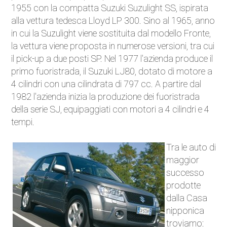
1955 con la compatta Suzuki Suzulight SS, ispirata
Auto Elettriche
alla vettura tedesca Lloyd LP 300. Sino al 1965, anno
in cui la Suzulight viene sostituita dal modello Fronte,
Ecologia
la vettura viene proposta in numerose versioni, tra cui
il pick-up a due posti SP. Nel 1977 l'azienda produce il
Saloni dell'auto
primo fuoristrada, il Suzuki LJ80, dotato di motore a
4 cilindri con una cilindrata di 797 cc. A partire dal
Curiosità
1982 l'azienda inizia la produzione dei fuoristrada
della serie SJ, equipaggiati con motori a 4 cilindri e 4
Competizioni
tempi.
Moto
Tra le auto di
maggior
Trasporti e strade
successo
prodotte
Attualità
dalla Casa
nipponica
Videogiochi
troviamo: