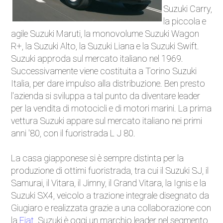
Suzuki Carry,
Eventi
la piccola e
agile Suzuki Maruti, la monovolume Suzuki Wagon
Auto d'Epoca
R+, la Suzuki Alto, la Suzuki Liana e la Suzuki Swift.
Suzuki approda sul mercato italiano nel 1969.
Sicurezza Stradale
Successivamente viene costituita a Torino Suzuki
Italia, per dare impulso alla distribuzione. Ben presto
Accessori
l'azienda si sviluppa a tal punto da diventare leader
per la vendita di motocicli e di motori marini. La prima
vettura Suzuki appare sul mercato italiano nei primi
anni '80, con il fuoristrada L J 80.
La casa giapponese si è sempre distinta per la
produzione di ottimi fuoristrada, tra cui il Suzuki SJ, il
Samurai, il Vitara, il Jimny, il Grand Vitara, la Ignis e la
Suzuki SX4, veicolo a trazione integrale disegnato da
Giugiaro e realizzata grazie a una collaborazione con
la
Fiat
. Suzuki è oggi un marchio leader nel segmento