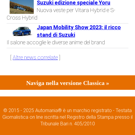
Suzuki edizione speciale Yoru
Nuova veste per Vitara Hybrid e S-
Cross Hybrid
Japan Mobility Show 2023: il ricco
stand di Suzuki
Il salone accoglie le diverse anime del brand
[
Altre news correlate
]
Naviga nella versione Classica »
© 2015 - 2025 Automania® è un marchio registrato - Testata
Giornalistica on line iscritta nel Registro della Stampa presso il
Tribunale Bari n. 405/2010