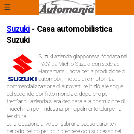
☰
Home Page
Report
Suzuki
- Casa automobilistica
Rubrica: "Il Legale"
Suzuki
Economia
Suzuki azienda giapponese, fondata nel
1909 da Michio Suzuki, con sede ad
Mercato
Hamamatsu, nota per la produzione di
automobili, motocicli e motori. La
Tecnologia
commercializzazione di autovetture iniziò alle soglie
del secondo conflitto mondiale, dopo che per
Anteprime
trent'anni l'azienda si era dedicata alla costruzione di
macchinari per l'industria, principalmente telai per la
Novità
tessitura.
La produzione di veicoli subì una pausa durante il
Anticipazioni
periodo bellico per poi riprendere con successo nel