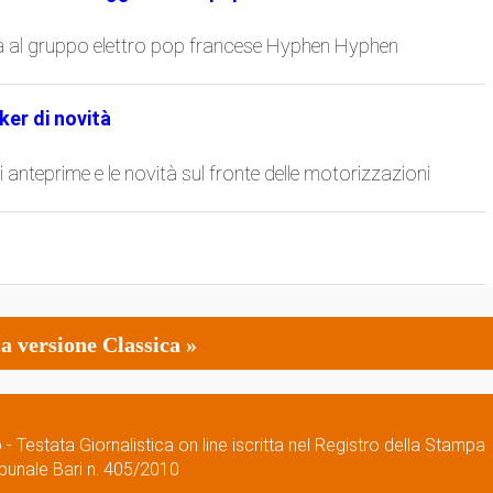
ta al gruppo elettro pop francese Hyphen Hyphen
ker di novità
 anteprime e le novità sul fronte delle motorizzazioni
a versione Classica »
Testata Giornalistica on line iscritta nel Registro della Stampa
ribunale Bari n. 405/2010