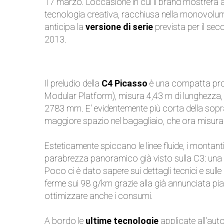
17 marzo. L'occasione in cui il brand mostrerà a
tecnologia creativa, racchiusa nella monovolum
anticipa la
versione di serie
prevista per il se
2013.
Il preludio della
C4 Picasso
è una compatta pro
Modular Platform), misura 4,43 m di lunghezza, 
2783 mm. E' evidentemente più corta della sopr
maggiore spazio nel bagagliaio, che ora misura 5
Esteticamente spiccano le linee fluide, i montanti a
parabrezza panoramico già visto sulla C3: una seri
Poco ci è dato sapere sui dettagli tecnici e sulle
ferme sui 98 g/km grazie alla già annunciata pi
ottimizzare anche i consumi.
A bordo le
ultime tecnologie
applicate all'aut