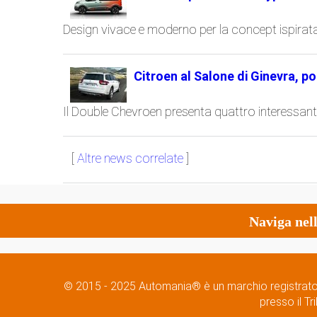
Design vivace e moderno per la concept ispira
Citroen al Salone di Ginevra, po
Il Double Chevroen presenta quattro interessanti
[
Altre news correlate
]
Naviga nell
© 2015 - 2025 Automania® è un marchio registrato - 
presso il T