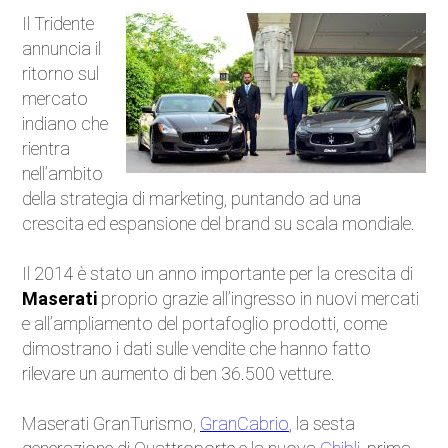
Il Tridente
Auto Elettriche
annuncia il
ritorno sul
Ecologia
mercato
indiano che
Saloni dell'auto
rientra
nell’ambito
Curiosità
della strategia di marketing, puntando ad una
crescita ed espansione del brand su scala mondiale.
Competizioni
Il 2014 è stato un anno importante per la crescita di
Moto
Maserati
proprio grazie all’ingresso in nuovi mercati
e all’ampliamento del portafoglio prodotti, come
Trasporti e strade
dimostrano i dati sulle vendite che hanno fatto
rilevare un aumento di ben 36.500 vetture.
Attualità
Maserati GranTurismo,
GranCabrio
, la sesta
Videogiochi