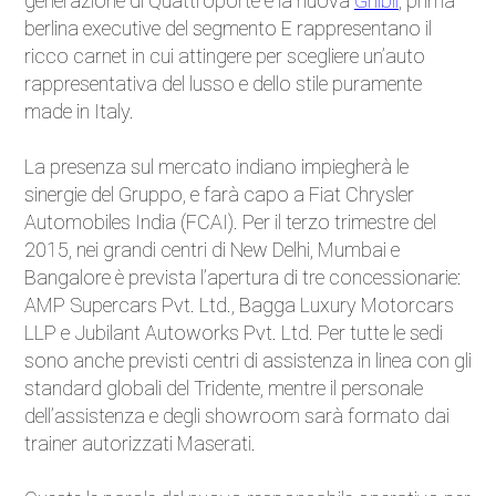
generazione di Quattroporte e la nuova
Ghibli
, prima
berlina executive del segmento E rappresentano il
Eventi
ricco carnet in cui attingere per scegliere un’auto
rappresentativa del lusso e dello stile puramente
Auto d'Epoca
made in Italy.
Sicurezza Stradale
La presenza sul mercato indiano impiegherà le
sinergie del Gruppo, e farà capo a Fiat Chrysler
Accessori
Automobiles India (FCAI). Per il terzo trimestre del
2015, nei grandi centri di New Delhi, Mumbai e
Bangalore è prevista l’apertura di tre concessionarie:
AMP Supercars Pvt. Ltd., Bagga Luxury Motorcars
LLP e Jubilant Autoworks Pvt. Ltd. Per tutte le sedi
sono anche previsti centri di assistenza in linea con gli
standard globali del Tridente, mentre il personale
dell’assistenza e degli showroom sarà formato dai
trainer autorizzati Maserati.