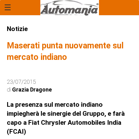
☰
Home Page
Report
Notizie
Rubrica: "Il Legale"
Maserati punta nuovamente sul
Economia
mercato indiano
Mercato
23/07/2015
Tecnologia
di
Grazia Dragone
Anteprime
La presenza sul mercato indiano
impiegherà le sinergie del Gruppo, e farà
Novità
capo a Fiat Chrysler Automobiles India
(FCAI)
Anticipazioni