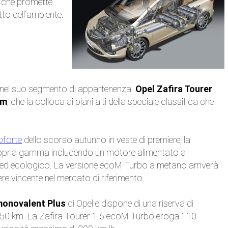
, che promette
tto dell’ambiente.
o nel suo segmento di appartenenza.
Opel Zafira Tourer
km
, che la colloca ai piani alti della speciale classifica che
oforte
dello scorso autunno in veste di premiere, la
opria gamma includendo un motore alimentato a
e ed ecologico. La versione ecoM Turbo a metano arriverà
re vincente nel mercato di riferimento.
monovalent Plus
di Opel e dispone di una riserva di
di 150 km. La Zafira Tourer 1.6 ecoM Turbo eroga 110