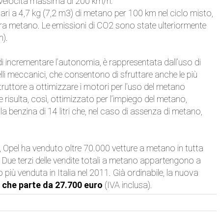
velocità massima di 200 km/h.
ari a 4,7 kg (7,2 m3) di metano per 100 km nel ciclo misto,
fira metano. Le emissioni di CO2 sono state ulteriormente
m).
i incrementare l’autonomia, è rappresentata dall’uso di
elli meccanici, che consentono di sfruttare anche le più
ostruttore a ottimizzare i motori per l’uso del metano
risulta, così, ottimizzato per l’impiego del metano,
a benzina di 14 litri che, nel caso di assenza di metano,
 Opel ha venduto oltre 70.000 vetture a metano in tutta
Due terzi delle vendite totali a metano appartengono a
iù venduta in Italia nel 2011. Già ordinabile, la nuova
o che parte da 27.700 euro
(IVA inclusa).