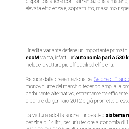
disponibile anche con l’alimentazione a metano
elevata efficienza e, soprattutto, massimo rispe
L’inedita variante detiene un importante primat
ecoM
vanta, infatti, un’
autonomia pari a 530 
include le vetture più affidabili ed efficienti.
Reduce dalla presentazione del
Salone di Franc
monovolume del marchio tedesco amplia la pr
carburante alternativo, estremamente efficient
a partire da gennaio 2012 e già promette di esse
La vettura adotta anche l’innovativo
sistema 
benzina di 14 litri, per un’ulteriore autonomia 