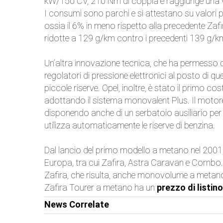
kW/150 CV, 210 Nm di coppia e raggiunge una 
I consumi sono parchi e si attestano su valori p
ossia il 6% in meno rispetto alla precedente Za
ridotte a 129 g/km contro i precedenti 139 g/k
Un’altra innovazione tecnica, che ha permesso d
regolatori di pressione elettronici al posto di qu
piccole riserve. Opel, inoltre, è stato il primo c
adottando il sistema monovalent Plus. Il motore 
disponendo anche di un serbatoio ausiliario per l
utilizza automaticamente le riserve di benzina.
Dal lancio del primo modello a metano nel 2001,
Europa, tra cui Zafira, Astra Caravan e Combo. 
Zafira, che risulta, anche monovolume a metano p
Zafira Tourer a metano ha un
prezzo di listin
News Correlate