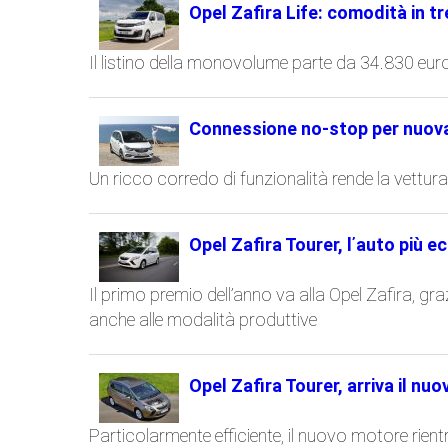
Opel Zafira Life: comodità in tr
Il listino della monovolume parte da 34.830 eur
Connessione no-stop per nuova
Un ricco corredo di funzionalità rende la vett
Opel Zafira Tourer, l᾽auto più e
Il primo premio dell᾽anno va alla Opel Zafira, gr
anche alle modalità produttive
Opel Zafira Tourer, arriva il nuo
Particolarmente efficiente, il nuovo motore rie