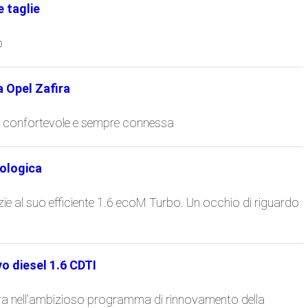
e taglie
o
 Opel Zafira
ura confortevole e sempre connessa
cologica
azie al suo efficiente 1.6 ecoM Turbo. Un occhio di riguardo
vo diesel 1.6 CDTI
ntra nell’ambizioso programma di rinnovamento della