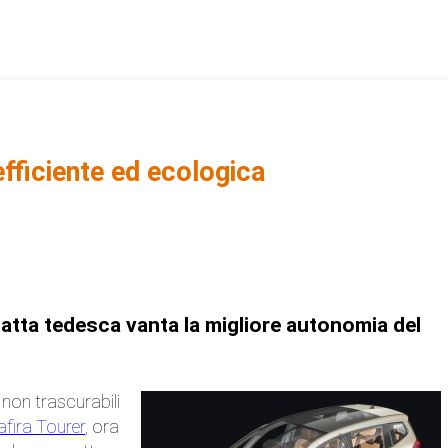
efficiente ed ecologica
atta tedesca vanta la migliore autonomia del
 non trascurabili
afira Tourer
, ora