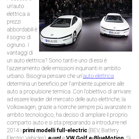
un'auto
Auto Elettriche
elettrica a
prezzi
Ecologia
abbordabili è
il sogno di
Saloni dell'auto
ognuno. I
vantaggi di
Curiosità
un auto elettrica? Sono tanti e uno di essi è
l’azzeramento delle emissioni inquinanti in ambito
Competizioni
urbano. Bisogna pensare che un’
auto elettrica
determina un beneficio per l’ambiente superiore alle
Moto
auto a propulsione termica. Con l’obiettivo di arrivare
ad essere leader del mercato delle auto elettriche, la
Trasporti e strade
Volkswagen, grazie a ricerche sempre più avanzate in
ambito tecnologico, ha deciso di ampliare il proprio
Attualità
comparto auto e si sta preparando a introdurre nel
2014 i
primi modelli full-electric
(BEV, Battery
Videogiochi
Electric Vehicles):
e-up!
e
VW Golf e-BlueMotion
. Si