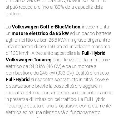
di ricarica veloce DC da 40kW, dove in soli 30 minuti
si può recuperare fino all’80% della capacità della
batteria.
La
Volkswagen Golf e-BlueMotion
, invece monta
un
motore elettrico da 85 kW
ed un pacco batterie
agli ioni di litio da ben 25,5 kW/h in grado di garantire
un’autonomia di ben 160 km ed un velocità massima
di 130 km/h. Altrettanto appetibile è la
Full-Hybrid
Volkswagen Touareg
caratterizzata da un motore
elettrico da 34,3 kW (46 CV) e da un motore a
combustione da 245 kW (333 CV). L’utilità di un’auto
Full-Hybrid
si riscontra soprattutto in città, dove le
distanze sono brevi e la possibilità di viaggiare in
modalità elettrica consente spesso di circolare anche
in presenza di limitazioni del traffico. La Full-Hybrid
Touareg è dotata di una propulsione completamente
elettrica ed ha una silenziosità di funzionamento