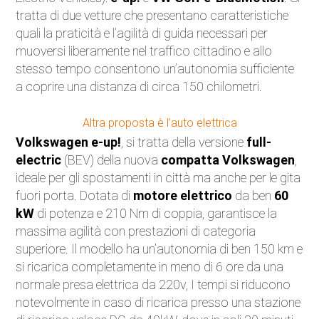
tratta di due vetture che presentano caratteristiche
Eventi
quali la praticità e l’agilità di guida necessari per
muoversi liberamente nel traffico cittadino e allo
Auto d'Epoca
stesso tempo consentono un’autonomia sufficiente
a coprire una distanza di circa 150 chilometri.
Sicurezza Stradale
Altra proposta è l’auto elettrica
Accessori
Volkswagen e-up!
, si tratta della versione
full-
electric
(BEV) della nuova
compatta Volkswagen
,
ideale per gli spostamenti in città ma anche per le gita
fuori porta. Dotata di
motore elettrico
da ben
60
kW
di potenza e 210 Nm di coppia, garantisce la
massima agilità con prestazioni di categoria
superiore. Il modello ha un’autonomia di ben 150 km e
si ricarica completamente in meno di 6 ore da una
normale presa elettrica da 220v, I tempi si riducono
notevolmente in caso di ricarica presso una stazione