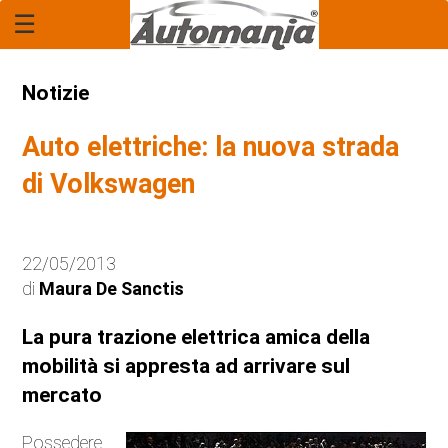
☰
Home Page
Report
Notizie
Rubrica: "Il Legale"
Auto elettriche: la nuova strada
Economia
di Volkswagen
Mercato
22/05/2013
Tecnologia
di
Maura De Sanctis
Anteprime
La pura trazione elettrica amica della
mobilità si appresta ad arrivare sul
Novità
mercato
Anticipazioni
Possedere