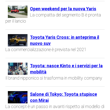
Open weekend per la nuova Yaris
La compatta del segmento B è pronta
per il lancio
Toyota Yaris Cross: in anteprima il
nuovo suv
La commercializzazione è prevista nel 2021
Toyota: nasce Kinto e i servizi per la
mobilità
Il brand nipponico si trasforma in mobility company
Salone di Tokyo: Toyota stupisce
con Mirai
La concept è un passo in avanti rispetto al modello di