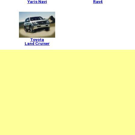
Yaris Navi
Rav4
Toyota
Land Cruiser