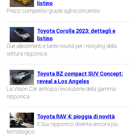
listino
Prezzi competitivi grazie agli ecoincentivi
Toyota Corolla 2023: dettagli e
listino
Due allestimenti e tante novità per i restyling della
vettura nipponica
Toyota BZ compact SUV Concept:
reveal a Los Angeles
La Vision Car anticipa l´evoluzione della gamma
nipponica
Toyota RAV 4: pioggia di novità
Il Suv nipponico diventa ancora più
tecnologico