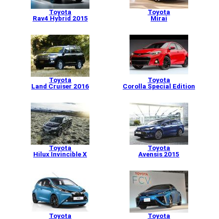
Toyota
Toyota
Rav4 Hybrid 2015
Mirai
Toyota
Toyota
Land Cruiser 2016
Corolla Special Edition
Toyota
Toyota
Hilux Invincible X
Avensis 2015
Toyota
Toyota