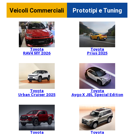
Auto Elettriche
Veicoli Commerciali
Prototipi e Tuning
Ecologia
Saloni dell'auto
Toyota
Toyota
Curiosità
RAV4 MY 2026
Prius 2025
Competizioni
Moto
Toyota
Toyota
Urban Cruiser 2025
Aygo X JBL Special Edition
Trasporti e strade
Attualità
Videogiochi
Toyota
Toyota